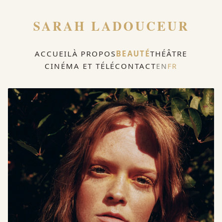
SARAH LADOUCEUR
ACCUEIL
À PROPOS
BEAUTÉ
THÉÂTRE
CINÉMA ET TÉLÉ
CONTACT
EN
FR